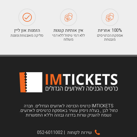
100% אחריות
אין אותיות קטנות
הזמנות און ליין
אספקת הכרטיסים
ללא דמי טיפול ללא דמי
סליקה מאובטחת ומוגנת
מובטחת
משלוח
IMTICKETS כרטיס הכניסה לארועים הגדולים. חברה
כחול לבן , בעלת ניסיון עשיר באספקת כרטיסים לארועים.
נשמח להעניק שרות בדרגה גבוהה וללא התפשרות
שירות לקוחות
|
052-6011002