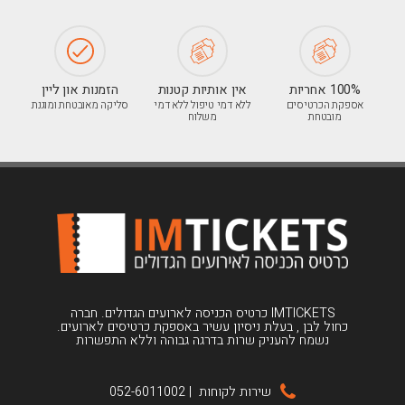
100% אחריות
אין אותיות קטנות
הזמנות און ליין
אספקת הכרטיסים
ללא דמי טיפול ללא דמי
סליקה מאובטחת ומוגנת
מובטחת
משלוח
IMTICKETS כרטיס הכניסה לארועים הגדולים. חברה
כחול לבן , בעלת ניסיון עשיר באספקת כרטיסים לארועים.
נשמח להעניק שרות בדרגה גבוהה וללא התפשרות
שירות לקוחות
|
052-6011002