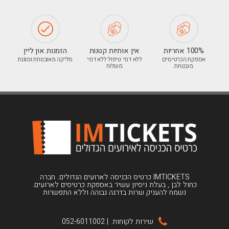
100% אחריות
אין אותיות קטנות
הזמנות און ליין
אספקת הכרטיסים
ללא דמי טיפול ללא דמי
סליקה מאובטחת ומוגנת
מובטחת
משלוח
IMTICKETS כרטיס הכניסה לארועים הגדולים. חברה
כחול לבן , בעלת ניסיון עשיר באספקת כרטיסים לארועים.
נשמח להעניק שרות בדרגה גבוהה וללא התפשרות
שירות לקוחות
|
052-6011002