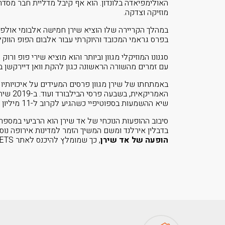
מוזיקה וצדקה.
בפרס גראמי המכובד והיוקרתי עבור אלבום הפופ הווקלי
עם זמרים מהשורה הראשונה כגון להקת וואן דיירקשן בשנת 2012, פארל ויליאמס, ג’סטין בי
באמתחתו של שירן מגוון פרסים המעידים על איכויותיו 
שיא ההשמעות בספוטיפיי כשהגיע לקרוב ל-11 מיליון השמעת כבר בשידור הבכורה.
סיבוב ההופעות הנוכחי של אד שירן הוא הרביעי במספר 
בדבלין אירלנד ומשם המשיך הזמר למדינות אירופה נוספו
הופעה של אד שירן
, כך שמומלץ להיכנס לאתר IMTICKETS בהקדם האפשרי.