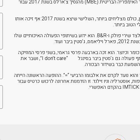
האולימפיאדה בלונדון. הוא אף קיבל מדליית חבר מסדר האימפריה הבריטית (MBE) מהנסיך צ’ארלס בשנת 2017 עבור
במהלך הקריירה שלו הוציא שירן חמישה אלבומי אולפן, כולם מצליחים ביותר, השלישי שיצא בשנת 2017 אף זיכה אותו
 הטוב ביותר.
סגנונו המוזיקלי מגוון וביותר והוא מוציא שירי פופ ורוק לצד שירי פולק ו-B&R. הוא ידוע בשיתופי הפעולה האיכותיים שלו
בר ועוד.
כזמר וכיוצר. הוא זכה בארבעה פרסי גראמי, בשני פרסי המוזיקה
האמריקאית, בשבעה פרסי הבילבורד ועוד. ב-2019 שיתף פעולה גם ג’סטין ביבר בסינגל “I don’t care”, ושבר את
והוא נועד לקדם את אלבומו הרביעי “=”. ההופעה הראשונה הייתה
ת, אוסטרליה וניו זילנד. זו הזדמנות אחרונה לרכוש כרטיס עבור