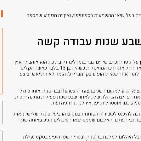
ים בעל שיאי ההשמעות בספוטיפיי, ואין זה מפתיע שמספר
שבע שנות עבודה קשה
ל גיטרה וכתב שירים כבר בזמן לימודיו בתיכון. הוא אוהב להאזין
לבוב דילן ואריק קלפטון והם השפיעו רבות על יצירתו. אד החל את דרכו המוזיקלית כשהיה בן 13 בלבד כאשר הקליט
 לזמר אחר שאיתו הופיע בקיימברידג’. הזמר לא התייאש וביצע
הפריצה הגדולה שלו הייתה ב-2011 לאחר שסינגל שהוציא הגיע למקום השני במצעד ה-iTunes בבריטניה. אותו סינגל
 את הפריצה הגדולה שלו, לאחר שבע שנות פעילות מתונה יחסית.
 כגון אוסטרליה, יפן, אירלנד, נורווגיה ועוד.
 זכה להיכנס לעשיריה הפותחת במקום הרביעי. סינגל שלישי מאותו
ברחבי העולם. האלבום שממנו יצאו הסינגלים הגיע באותה שנה
בל היהלום למלכת בריטניה, ובסוף השנה הופיע בטקס נעילת