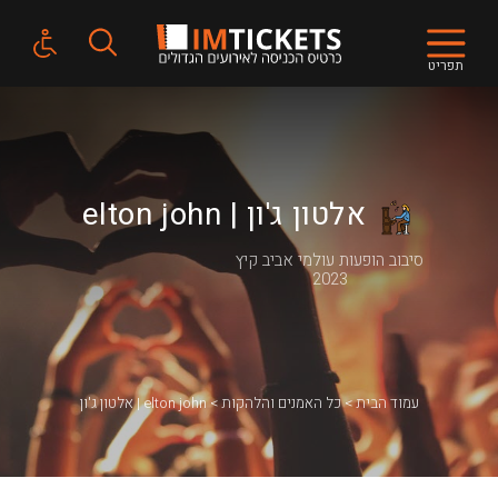
תפריט
אלטון ג'ון | elton john
סיבוב הופעות עולמי אביב קיץ
2023
עמוד הבית
כל האמנים והלהקות
אלטון ג'ון | elton john