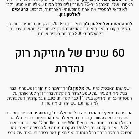
האחרון שלו. האומן בן ה-75 מעורר גלים בכל מקום שאליו הוא מגיע, ולכן
לא כדאי להפסיד את אחת מהופעותיו האחרונות, ולרכוש
כרטיסים
לאלטון ג’ון.
לוח הופעות של אלטון ג’ון
החל כבר ב-2018, חלק מהופעותיו נדחו עקב
מגפת הקורונה, אך הוא חזר להופיע ומתכנן לעבור בכל חמשת היבשות
ולהעלות כ-300 הופעות בערים שונות.
60 שנים של מוזיקת רוק
נהדרת
שמיעתו האבסולוטית של
אלטון ג’ון
הדהימה את הוריו ומשפחתו כבר
בגיל מאוד צעיר, עת שמע יצירה מוזיקלית ברדיו ורץ לנגן אותה על
הפסנתר באופן מדויק. בגיל 11 כבר למד יום בשבוע באקדמיה המלכותית
למוזיקה וגם שם הדהים את מוריו.
הקריירה המוזיקלית המדהימה של סר אלטון ג’ון, מסועפת וענפה ונמשכת
על פני שישה עשורים, שבהם הוציא להיטים אחד אחרי השני. הלהיט
הגדול והמוכר ביותר שלו הוא “Candle in the Wind” אשר נכתב בשנת
1973, אך הוקלט שוב ב-1997 בעקבות מותה של הנסיכה דיאנה. זהו
הסינגל הנמכר ביותר בכל הזמנים ואף מצוין זאת בספר השיאים של גינס.