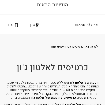
הופעות הבאות
מציג 0 תוצאות
סנן
סדר
לא נמצאו כרטיסים, נסו חיפוש אחר
כרטיסים לאלטון ג'ון
הופעה של אלטון ג’ון
היא ללא ספק חוויה בלתי נשכחת לכל מי שנוכח
וצופה בה. הוא אחד האומנים הגדולים ביותר של זמננו, שמוציא להיטים
ענקיים כבר יותר מ-60 שנה. ישיבתו ליד הפסנתר, משקפי השמש
האייקוניים והמתחלפים שלו, השיר שהקדיש לנסיכה דיאנה לאחר מותה,
כל אלו הופכים
כרטיסים להופעה של אלטון ג’ון
מבוקשים ביותר.
סיבוב
הופעות של אלטון ג’ון
החל עוד לפני הקורונה, ועליו הצהיר כי יהיה