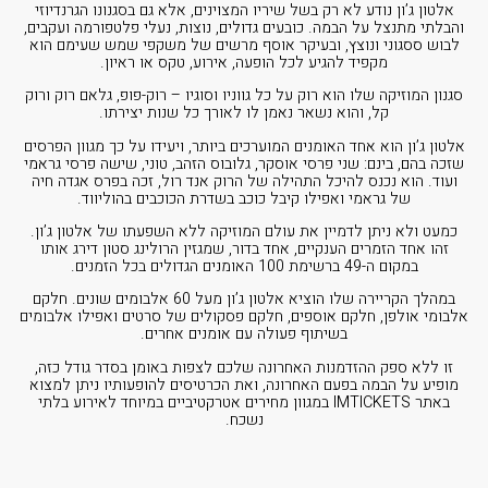
אלטון ג’ון נודע לא רק בשל שיריו המצוינים, אלא גם בסגנונו הגרנדיוזי
והבלתי מתנצל על הבמה. כובעים גדולים, נוצות, נעלי פלטפורמה ועקבים,
לבוש ססגוני ונוצץ, ובעיקר אוסף מרשים של משקפי שמש שעימם הוא
מקפיד להגיע לכל הופעה, אירוע, טקס או ראיון.
סגנון המוזיקה שלו הוא רוק על כל גווניו וסוגיו – רוק-פופ, גלאם רוק ורוק
קל, והוא נשאר נאמן לו לאורך כל שנות יצירתו.
אלטון ג’ון הוא אחד האומנים המוערכים ביותר, ויעידו על כך מגוון הפרסים
שזכה בהם, בינם: שני פרסי אוסקר, גלובוס הזהב, טוני, שישה פרסי גראמי
ועוד. הוא נכנס להיכל התהילה של הרוק אנד רול, זכה בפרס אגדה חיה
של גראמי ואפילו קיבל כוכב בשדרת הכוכבים בהוליווד.
כמעט ולא ניתן לדמיין את עולם המוזיקה ללא השפעתו של אלטון ג’ון.
זהו אחד הזמרים הענקיים, אחד בדור, שמגזין הרולינג סטון דירג אותו
במקום ה-49 ברשימת 100 האומנים הגדולים בכל הזמנים.
במהלך הקריירה שלו הוציא אלטון ג’ון מעל 60 אלבומים שונים. חלקם
אלבומי אולפן, חלקם אוספים, חלקם פסקולים של סרטים ואפילו אלבומים
בשיתוף פעולה עם אומנים אחרים.
זו ללא ספק ההזדמנות האחרונה שלכם לצפות באומן בסדר גודל כזה,
מופיע על הבמה בפעם האחרונה, ואת הכרטיסים להופעותיו ניתן למצוא
באתר IMTICKETS במגוון מחירים אטרקטיביים במיוחד לאירוע בלתי
נשכח.