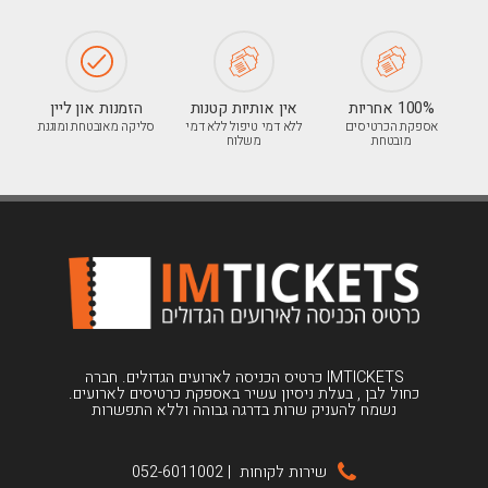
100% אחריות
אין אותיות קטנות
הזמנות און ליין
אספקת הכרטיסים
ללא דמי טיפול ללא דמי
סליקה מאובטחת ומוגנת
מובטחת
משלוח
IMTICKETS כרטיס הכניסה לארועים הגדולים. חברה
כחול לבן , בעלת ניסיון עשיר באספקת כרטיסים לארועים.
נשמח להעניק שרות בדרגה גבוהה וללא התפשרות
שירות לקוחות
|
052-6011002