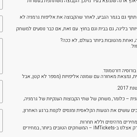
אליאנץ ארנה שנמצא בעיר מינכן. הקבוצה משתתפת בעשרות
תתף גם בגמר הגביע, לאחר שהקבוצה את אליפות גרמניה לא
תר בליגה, גם בבית וגם בחוץ. עם זאת, אם כבר נוסעים למשחק
, ואחת מהטובות ביותר בעולם, לא ככה?
ול
.
בורוסיה דורטמונד.
ית, נמצאת מאחורה עם שמונה אליפויות (מספר לא קטן, אבל
201.
ית – כלומר, משחק של שתי הקבוצות הענקיות של גרמניה,
בים עושים את הטעות הקלאסית ומנסים לקנות ברגע האחרון,
אז למה אתם מחכים? כרטיסים לליגה הגרמנית קונים רק אצלנו ב-IMTickets – המשחקים הטובים ביותר, במחירים