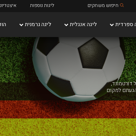
חיפוש משחקים
ליגות נוספות
איצטדיונ
 ספרדית
ליגה אנגלית
ליגה גרמנית
הופ
שאלקה 04
מיינץ 05
דורטמונד,
הגעתם למקום