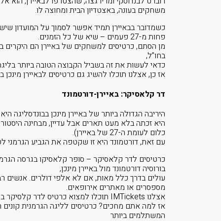
רוברט לבנדוסקי ומריו גצה, שהצטרפו לבאיירן, הוא 
משחקים בעונה, באצטדיון הבית ומחוצה לו.
כשמדובר בבאיירן תמיד אפשר לסמוך על המועדון שיש
פחות מ-27 פעמים – שיא של כל הזמנים.
מן הסתם, כרטיסים למשחקים של באיירן הם היקרים ביו
בחו”ל,
כדאי לעשות את זה בשביל הקבוצה הטובה ביותר בליגה
אז כן, אצלנו תוכלו להשיג גם
כרטיסים לבאיירן מינכן בז
דר קלאסיקר: באיירן-דורטמונד
היריבה הגדולה ביותר של באיירן מינכן בבונדסליגה היא 
היא זכתה בלא מעט תארים אבל עדיין, מבחינה היסטור
כלום לעומת ה-27 של באיירן).
עם זאת, דורטמונד היא זו שקטפה את הגביע הגרמני לשנת 7
כרטיסים לדר קלאסיקר – סופר קלאסיקו בגרסה הגרמנ
בורוסיה דורטמונד מול באיירן מינכן,
עולים בדרך כלל מאות, אם לא אלפי דולרים. אנשים ר
מספסרים או מאתרים אירופאים.
אצלנו IMTickets תוכלו למצוא כרטיס לדר קלסיקר במחירים מדהימים וללא תחרות.
המשתלמים ביותר