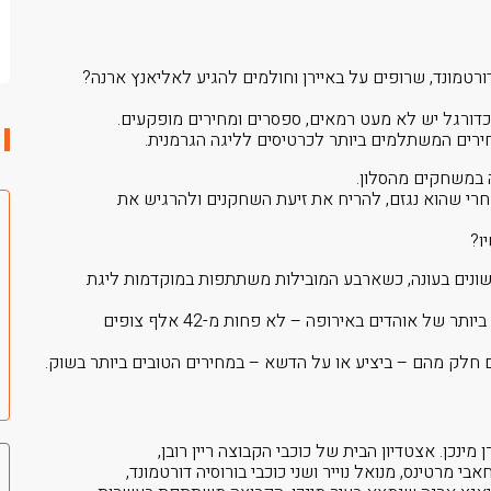
טמונד, שרופים על באיירן וחולמים להגיע לאליאנץ ארנה?
הכדורגל יש לא מעט רמאים, ספסרים ומחירים מופקעים.
 במשחקים מהסלון.
י שהוא נגזם, להריח את זיעת השחקנים ולהרגיש את
ו?
או הבונדסליגה, מתחרים 18 מועדונים שונים בעונה, כשארבע המובילות משתתפות במוקדמות ליגת
לאצטדיונים של הליגה הגרמנית מגיעה הכמות הגדולה ביותר של אוהדים באירופה – לא פחות מ-42 אלף צופים
מינכן. אצטדיון הבית של כוכבי הקבוצה ריין רובן,
בי מרטינס, מנואל נוייר ושני כוכבי בורוסיה דורטמונד,