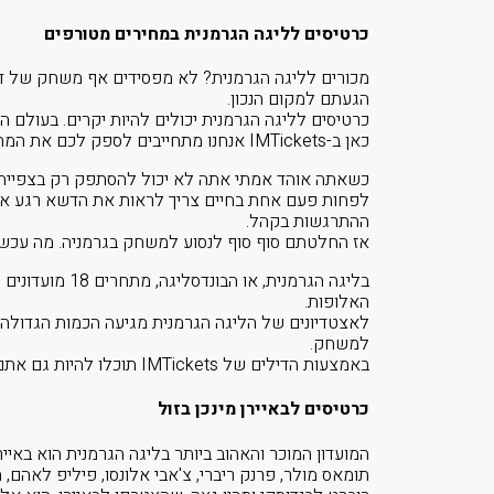
כרטיסים לליגה הגרמנית במחירים מטורפים
מכורים לליגה הגרמנית? לא מפסידים אף משחק של דור
הגעתם למקום הנכון.
כרטיסים לליגה הגרמנית יכולים להיות יקרים. בעולם 
כאן ב-IMTickets אנחנו מתחייבים לספק לכם את המחירים המשתלמים ביותר לכרטיסים לליגה הגרמנית.
כשאתה אוהד אמתי אתה לא יכול להסתפק רק בצפייה
לפחות פעם אחת בחיים צריך לראות את הדשא רגע אחר
ההתרגשות בקהל.
אז החלטתם סוף סוף לנסוע למשחק בגרמניה. מה עכשי
בליגה הגרמנית, 
האלופות.
למשחק.
באמצעות הדילים של IMTickets תוכלו להיות גם אתם חלק מהם – ביציע או על הדשא – במחירים הטובים ביותר בשוק.
כרטיסים לבאיירן מינכן בזול
המועדון המוכר והאהוב ביותר בליגה הגרמנית הוא באיירן 
תומאס מולר, פרנק ריברי, צ'אבי אלונסו, פיליפ לאהם, חא