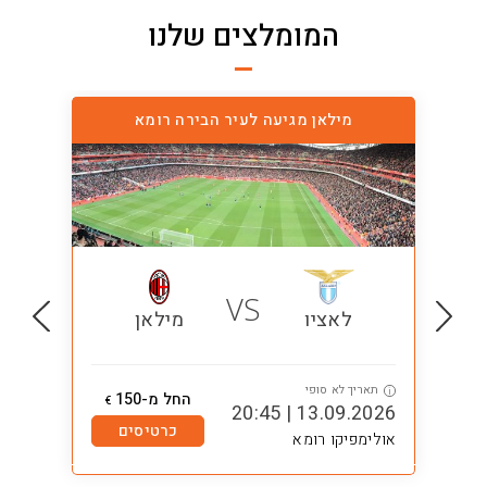
המומלצים שלנו
מילאן מגיעה לעיר הבירה רומא
VS
לאציו
מילאן
תאריך לא סופי
ת
i
i
החל מ-150
€
0:45
13.09.2026 | 20:45
כרטיסים
אולימפיקו רומא
אול