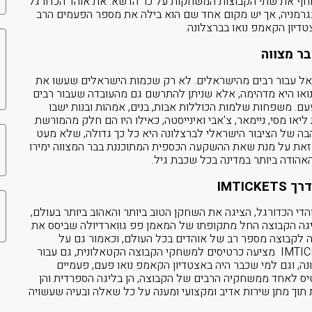
דוחף את שתי הקבוצות המשחקות על כר הדשא. את אוהד הכדורגל
בגרמניה, אך יש מקום אחד שם הוא בילה את מספר הפעמים הרב
טדיון הקאמפ נואו בברצלונה.
ר מצווה
ראל עבור רבים מהישראלים. לא רק שכמות הישראלים שעשו את
נואו היא מדהימה, אלא שניתן להתרשם גם מהעובדה שעבור רבים
ם. משפחות שלמות הכוללות אבות, בנים, אמהות ובנות ישבו
ליאו מסי, ניימאר, צ'אבי ואינייסטה, כאילו היו הם חלק מהמורשת
בה של הציבור הישראלי לברצלונה היא כל כך גדולה, שלא מעט
, זאת על מנת שאת ההשקעה הכספית המתוכננת בבר המצווה ימירו
הודה ביותר במדינה בכל שכבת גיל.
IMTI
הדי הכדורגל, הציגה את השחקן הטוב ביותר והאהוב ביותר בעולם,
יגה הקבוצה החל מתקופתו של המאמן פפ גווארדיולה שביסס את
לקבוצה מספר רב של אוהדים בכל העולם, וכאמור גם על
ישראל האהבה לברצלונה לא פסחה. לכן, חברת IMTICKETS מציעה כרטיסים למשחקי הקבוצה הקטאלונית, גם עבור
, וגם למי שכבר היה באצטדיון הקאמפ נואו פעם, פעמיים
IM תדאג שכל רוכש כרטיס לאחד ממשחקיה הרבים של הקבוצה, הן בליגה הספרדית והן
 תוך מתן שירות אדיב ומקצועי ומענה על כל שאלה ובעיה שעשויה