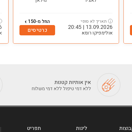
לאציו
מילאן
החל מ-150
תאריך לא סופי
i
i
€
45
13.09.2026 | 20:45
כרטיסים
אולימפיקו רומא
א
אין אותיות קטנות
ללא דמי טיפול ללא דמי משלוח
וצות
ליגות
תפריט