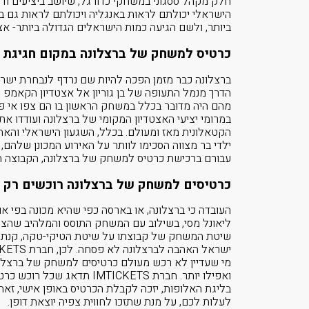
חלק מקהל ססגוני במשחקי כדורגל, שיושב ביציעים ו
הישראלי יכולתם לראות באנגליה ויכולתם לראות גם 
ביותר, ולשם הגיעה כמות הישראלים הגדולה ביותר- אצ
כרטיס למשחק של ברצלונה במקום חגיגת ב
ברצלונה כבר מזמן הפכה להיות שם נרדף לנבחרת יש
הדרך מנמל התעופה של בן גוריון אל אצטדיון הקאמפ 
מהם היה מדובר בכלל במשחק הראשון בו הם צפו אי פע
במרומי יציעי האצטדיון המקומי של ברצלונה ועודדו את 
הקטאלונית מאז ומעולם. בכלל, השגעון הישראלי והאה
ילדי בר מצווה הסכימו לוותר על האירוע המכונן שלהם
עבורם ברכישת כרטיס למשחק של ברצלונה, הקבוצה הא
כרטיסים למשחק של ברצלונה רוכשים רק דרך CKETS
העובדה כי ברצלונה, או בארסה כפי שהיא מכונה בפי או
ליאונל מסי, בשילוב עם המשחק התוסס והמלהיב שהצ
שיטת המשחק של קבוצתו על שיטת הטיקי-טקה, קנתה 
מי שעדיין לא רכש מעולם כרטיסים למשחק של ברצלונה
ואפילו יותר. חברת TICKETS
בליגת האלופות, יזכה לקבלת הכרטיס באופן אישי, זאת
לעלות לכם, על מנת שתזכו לחווית צפיה יוצאת דופן.