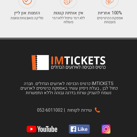
100% אחריות
אין אותיות קטנות
הזמנות און ליין
אספקת הכרטיסים
ללא דמי טיפול ללא דמי
סליקה מאובטחת ומוגנת
מובטחת
משלוח
IMTICKETS כרטיס הכניסה לארועים הגדולים. חברה
כחול לבן , בעלת ניסיון עשיר באספקת כרטיסים לארועים.
נשמח להעניק שרות בדרגה גבוהה וללא התפשרות
שירות לקוחות
|
052-6011002