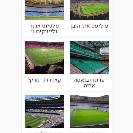
פיליפס אינדהובן
פלטינס ארנה
גלייזנקירשן
פרננדו בואסה
קארו רוד נוריץ'
ארנה