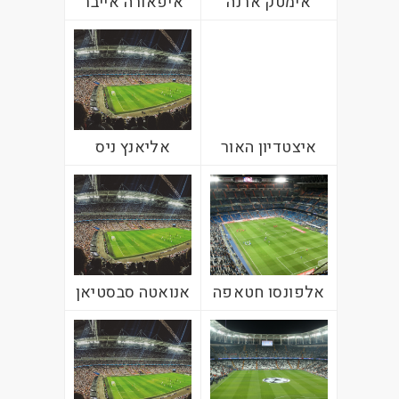
אימטק ארנה
איפאורה אייבר
איצטדיון האור
אליאנץ ניס
אלפונסו חטאפה
אנואטה סבסטיאן