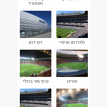
ווטפורד
ולודרום מרסיי
זיגו דום
טורינו
טרף מור ברנלי