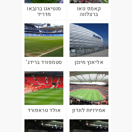
קאמפ נואו
סנטיאגו ברנבאו
ברצלונה
מדריד
אליאנץ מינכן
סטמפורד ברידג'
אמירויות לונדון
אולד טראפורד