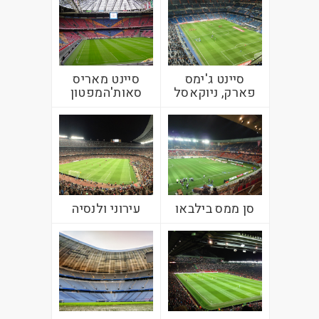
סיינט ג'ימס
סיינט מאריס
פארק, ניוקאסל
סאות'המפטון
סן ממס בילבאו
עירוני ולנסיה