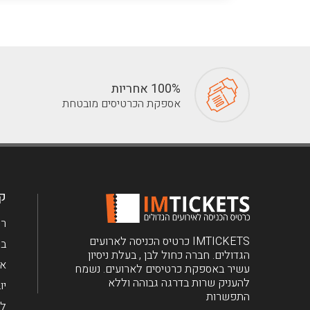
100% אחריות
אספקת הכרטיסים מובטחת
קב
רי
IMTICKETS כרטיס הכניסה לארועים
בר
הגדולים. חברה כחול לבן , בעלת ניסיון
את
עשיר באספקת כרטיסים לארועים. נשמח
להעניק שרות בדרגה גבוהה וללא
יו
התפשרות
לי