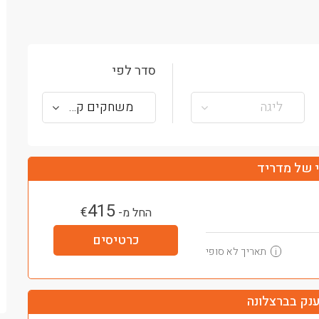
סדר לפי
ליגה
משחקים קרובים
 של מדריד
415
€
החל מ-
כרטיסים
תאריך לא סופי
i
נק בברצלונה