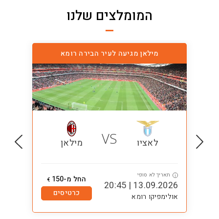
המומלצים שלנו
מילאן מגיעה לעיר הבירה רומא
VS
לאציו
מילאן
תאריך לא סופי
ת
i
i
החל מ-150
€
0:45
13.09.2026 | 20:45
כרטיסים
אולימפיקו רומא
אול