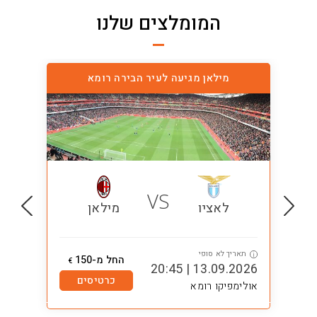
המומלצים שלנו
מילאן מגיעה לעיר הבירה רומא
VS
לאציו
מילאן
תאריך לא סופי
ת
i
i
החל מ-150
€
0:45
13.09.2026 | 20:45
כרטיסים
אולימפיקו רומא
אול