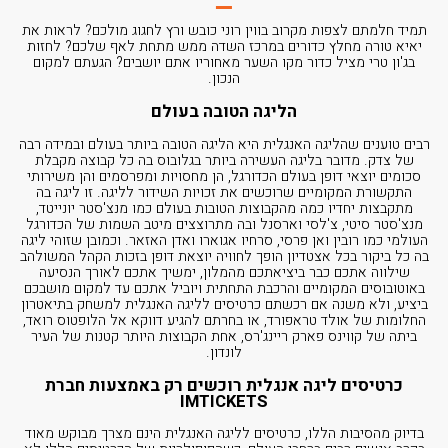
תמיד חלמתם לצפות מקרוב בווין רוני כובש ורץ לחגוג מולכם? לראות את
יאיא טורה מחלץ כדורים במרכז השדה ממש מתחת לאף שלכם? לחזות
בג'ון טרי מציל כדור מקו השער מאחוריו אתם יושבים? הגעתם למקום
הנכון.
הליגה הטובה בעולם
רבים טוענים שהליגה האנגלית היא הליגה הטובה ביותר בעולם ובמידה רבה
של צדק. מדובר בליגה העשירה ביותר בגלובוס בה כל קבוצה מקבלת
סכומים יוצאי דופן בעולם הכדורגל, הן מחסויות ומפרסמים והן משירותי
התקשורת המקומיים שרוכשים את זכויות השידור לליגה. זו ליגה בה
מתקבצות יחדיו כמה מהקבוצות הטובות בעולם כמו מנצ'סטר יונייטד,
מנצ'סטר סיטי, צ'לסי ו
ארסנל
ובה מתרוצצים מיטב השמות של הכדורגל
העולמי כמו רובין ואן פרסי, סרחיו אגוארו ואדן האזאר. וכמובן שזוהי ליגה
בה כל ביקור בכל אצטדיון הופך לחוויה יוצאת דופן בזכות הקהל המשולהב
שילווה אתכם כבר ביציאתכם מהמלון, ימשיך אתכם לאורך הנסיעה
באוטובוסים המקומיים והרכבת התחתית ויוביל אתכם עד למקום מושבכם
ביציע, ולא משנה אם רכשתם כרטיסים לליגה האנגלית למשחק בתיאטרון
החלומות של אולד טראפורד, או בחרתם להגיע דווקא אל הלופטוס רואד,
ביתה של קווינס פארק ריינג'רס, אחת הקבוצות היותר קטנות של העיר
לונדון.
כרטיסים ליגה אנגלית רוכשים רק באמצעות חברת
IMTICKETS
בדיוק מהסיבות הללו, כרטיסים לליגה האנגלית הינם מצרך מבוקש מאוד