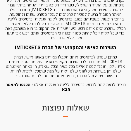
בקרב אנשים רבים ברחבי העולם, כשהפופולריות של הכרטיסים הללו לא
פוסחת גם על התייר הישראלי, כשהדרך הטובה ביותר והנוחה ביותר עבורו
להשיג כרטיסים אלה, היא באמצעות חברת IMTICKETS, החברה בעלת
האתר המוביל ברשת למכירת כרטיסים לענפי ספורט שונים ולהופעות
ברחבי היבשת, כשביניהם כמובן כרטיסים לליגה אנגלית ו
כרטיסים לליגת
האלופות
. אנו בחברת IMTICKETS נדאג עבור כל לקוח ללא יוצא מן
הכלל שהכרטיסים אותם רכש יגיעו ישירות אל המקום בו הוא משתכן, זאת
כדי שכל לקוח יוכל להיות סמוך ובטוח כי הכרטיסים אותם רכש אכן יגיעו
אליו ללא שום בעיה.
השירות האישי והמקצועי של חברת IMTICKETS
כמובן שפרט לכרטיסים אותם תקבלו מאיתנו באופן אישי, חברת
IMTICKETS מבטיחה לכם שירות מקצועי ואדיב החל מהרגע בו פניתם
אלינו. לכן, תוכלו לפנות אלינו בכל בעיה ובכל שאלה, הן באתר האינטרנט
שלנו והן בשירות הטלפוני שלנו, זאת על מנת שתוכלו לזכות לחווית
חופשה וצפיה של הכרתם, חוויה אותה תשמחו לחוות שוב ושוב.
רוצים לדעת למה לרכוש כרטיסים לליגה האנגלית אצלנו?
הכנסו למאמר
הבא
שאלות נפוצות