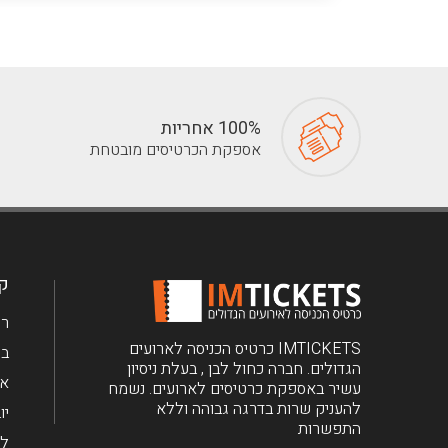
100% אחריות
אספקת הכרטיסים מובטחת
קב
רי
IMTICKETS כרטיס הכניסה לארועים
בר
הגדולים. חברה כחול לבן , בעלת ניסיון
את
עשיר באספקת כרטיסים לארועים. נשמח
להעניק שרות בדרגה גבוהה וללא
יו
התפשרות
לי