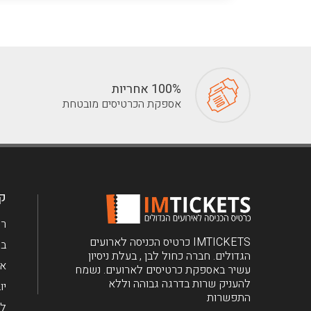
100% אחריות
אספקת הכרטיסים מובטחת
קב
רי
IMTICKETS כרטיס הכניסה לארועים
בר
הגדולים. חברה כחול לבן , בעלת ניסיון
את
עשיר באספקת כרטיסים לארועים. נשמח
להעניק שרות בדרגה גבוהה וללא
יו
התפשרות
לי