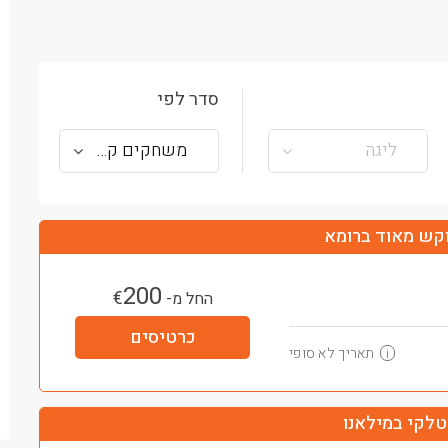
סדר לפי
ליגה
משחקים קרובים
קש מאוד ברומא
200
€
החל מ-
כרטיסים
תאריך לא סופי
i
טלקי במילאנו