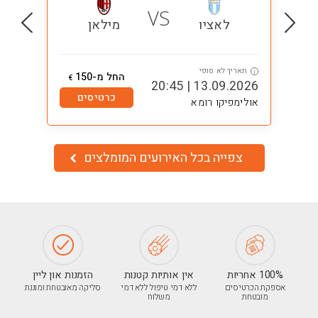
VS
לאציו
מילאן
תאריך לא סופי
ת
i
i
החל מ-150
€
0:45
13.09.2026 | 20:45
כרטיסים
אולימפיקו רומא
אול
צפייה בכל האירועים המומלצים
100% אחריות
אין אותיות קטנות
הזמנות און ליין
אספקת הכרטיסים
ללא דמי טיפול ללא דמי
סליקה מאובטחת ומוגנת
מובטחת
משלוח