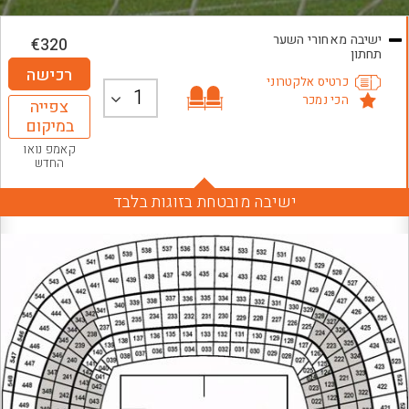
ישיבה מאחורי השער
€
320
תחתון
רכישה
כרטיס אלקטרוני
1
הכי נמכר
צפייה
במיקום
קאמפ נואו
החדש
ישיבה מובטחת בזוגות בלבד