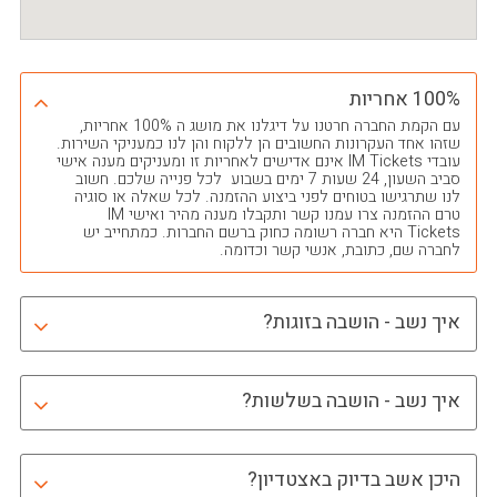
100% אחריות
עם הקמת החברה חרטנו על דיגלנו את מושג ה 100% אחריות,
שזהו אחד העקרונות החשובים הן ללקוח והן לנו כמעניקי השירות.
עובדי IM Tickets אינם אדישים לאחריות זו ומעניקים מענה אישי
סביב השעון, 24 שעות 7 ימים בשבוע לכל פנייה שלכם. חשוב
לנו שתרגישו בטוחים לפני ביצוע ההזמנה. לכל שאלה או סוגיה
טרם ההזמנה צרו עמנו קשר ותקבלו מענה מהיר ואישי IM
Tickets היא חברה רשומה כחוק ברשם החברות. כמתחייב יש
לחברה שם, כתובת, אנשי קשר וכדומה.
איך נשב - הושבה בזוגות?
איך נשב - הושבה בשלשות?
היכן אשב בדיוק באצטדיון?