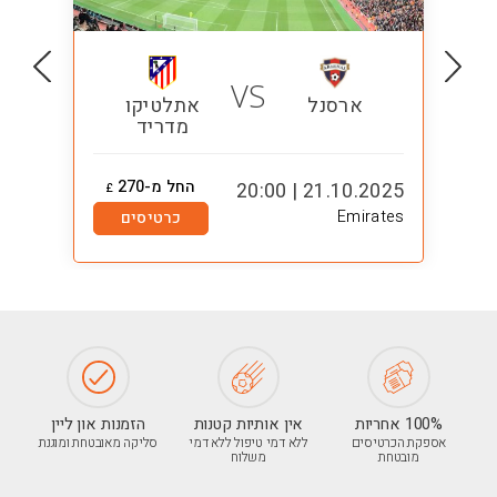
VS
ארסנל
אתלטיקו
מדריד
החל מ-270
1:00
21.10.2025 | 20:00
£
Emirates
כרטיסים
100% אחריות
אין אותיות קטנות
הזמנות און ליין
אספקת הכרטיסים
ללא דמי טיפול ללא דמי
סליקה מאובטחת ומוגנת
מובטחת
משלוח