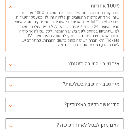
100% אחריות
עם הקמת החברה חרטנו על דיגלנו את מושג ה 100% אחריות,
שזהו אחד העקרונות החשובים הן ללקוח והן לנו כמעניקי השירות.
עובדי IM Tickets אינם אדישים לאחריות זו ומעניקים מענה אישי
סביב השעון, 24 שעות 7 ימים בשבוע לכל פנייה שלכם. חשוב
לנו שתרגישו בטוחים לפני ביצוע ההזמנה. לכל שאלה או סוגיה
טרם ההזמנה צרו עמנו קשר ותקבלו מענה מהיר ואישי IM
Tickets היא חברה רשומה כחוק ברשם החברות. כמתחייב יש
לחברה שם, כתובת, אנשי קשר וכדומה.
איך נשב - הושבה בזוגות?
איך נשב - הושבה בשלשות?
היכן אשב בדיוק באצטדיון?
האם ניתן לבטל לאחר רכישה ?