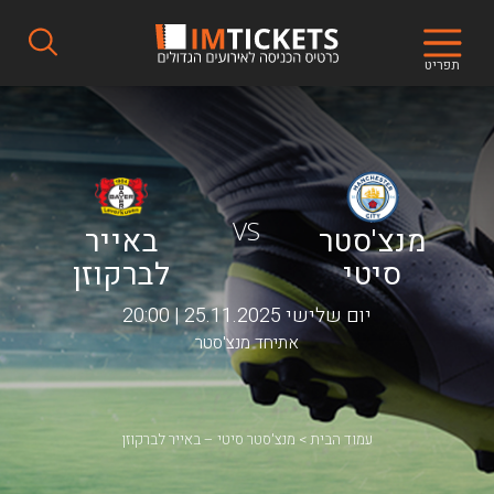
תפריט
VS
מנצ'סטר
באייר
סיטי
לברקוזן
יום שלישי 25.11.2025 | 20:00
אתיחד מנצ'סטר
עמוד הבית
מנצ'סטר סיטי – באייר לברקוזן