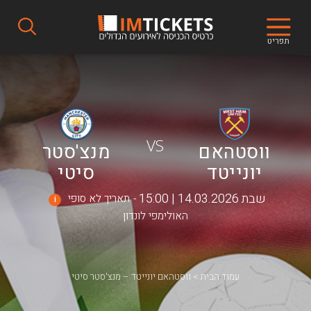
תפריט
VS
ווסטהאם
מנצ'סטר
יונייטד
סיטי
שבת 14.03.2026 | 15:00
תאריך לא סופי
i
האולימפי לונדון
עמוד הבית
ווסטהאם יונייטד – מנצ'סטר סיטי