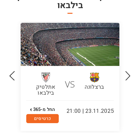
בילבאו
VS
ברצלונה
אתלטיק
ר
בילבאו
החל מ-365
1:00
23.11.2025 | 21:00
€
סנט
כרטיסים