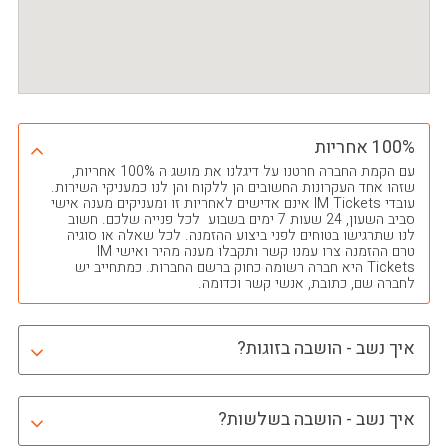
100% אחריות
עם הקמת החברה חרטנו על דיגלנו את מושג ה 100% אחריות,
שזהו אחד העקרונות החשובים הן ללקוח והן לנו כמעניקי השירות.
עובדי IM Tickets אינם אדישים לאחריות זו ומעניקים מענה אישי
סביב השעון, 24 שעות 7 ימים בשבוע לכל פנייה שלכם. חשוב
לנו שתרגישו בטוחים לפני ביצוע ההזמנה. לכל שאלה או סוגיה
טרם ההזמנה צרו עמנו קשר ותקבלו מענה מהיר ואישי IM
Tickets היא חברה רשומה כחוק ברשם החברות. כמתחייב יש
לחברה שם, כתובת, אנשי קשר וכדומה.
איך נשב - הושבה בזוגות?
איך נשב - הושבה בשלשות?