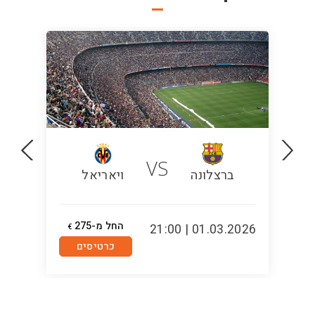
VS
ברצלונה
ויאריאל
ר
החל מ-275
1:00
01.03.2026 | 21:00
€
סנט
כרטיסים