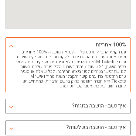
100% אחריות
עם הקמת החברה חרטנו על דיגלנו את מושג ה 100% אחריות,
שזהו אחד העקרונות החשובים הן ללקוח והן לנו כמעניקי השירות.
עובדי IM Tickets אינם אדישים לאחריות זו ומעניקים מענה אישי
סביב השעון, 24 שעות 7 ימים בשבוע לכל פנייה שלכם. חשוב
לנו שתרגישו בטוחים לפני ביצוע ההזמנה. לכל שאלה או סוגיה
טרם ההזמנה צרו עמנו קשר ותקבלו מענה מהיר ואישי IM
Tickets היא חברה רשומה כחוק ברשם החברות. כמתחייב יש
לחברה שם, כתובת, אנשי קשר וכדומה.
איך נשב - הושבה בזוגות?
איך נשב - הושבה בשלשות?