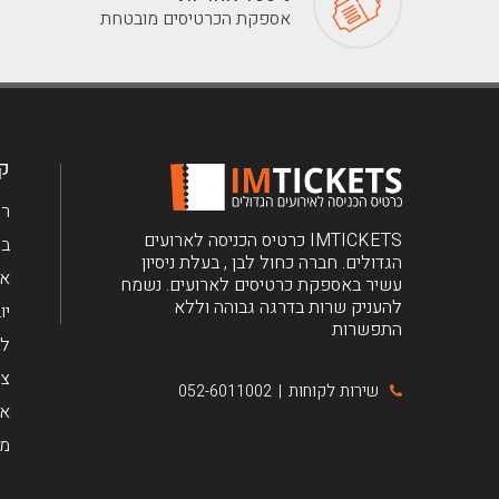
אספקת הכרטיסים מובטחת
קב
רי
IMTICKETS כרטיס הכניסה לארועים
בר
הגדולים. חברה כחול לבן , בעלת ניסיון
את
עשיר באספקת כרטיסים לארועים. נשמח
להעניק שרות בדרגה גבוהה וללא
יו
התפשרות
לי
צ'
שירות לקוחות
052-6011002
|
אר
מי