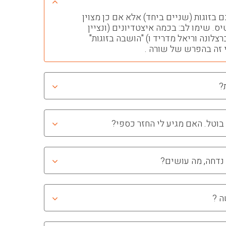
 בזוגות (שניים ביחד) אלא אם כן מצוין
. שימו לב: בכמה איצטדיונים (ונציין
לונה וריאל מדריד ו) "הושבה בזוגות"
 זה בהפרש של שורה .
?
בוטל. האם מגיע לי החזר כספי?
נדחה, מה עושים?
ה ?