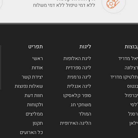
ללא דמי טיפול ללא דמי משלוח
וצות
ליגות
תפריט
אל מדריד
ליגת האלופות
ראשי
צלונה
ליגה ספרדית
אודות
לטיקו מדריד
ליגה גרמנית
יצירת קשר
בנטוס
ליגה אנגלית
שאלות נפוצות
ברפול
סופר קלאסיקו
חוות דעת
לסי
משחקי חג
ולקוחות
סנל
המולד
ממליצים
לאן
הליגה האירופית
תקנון
כל הארועים