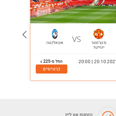
VS
מנצ'סטר
אטאלנטה
מילא
יונייטד
20.10.2021 | 20:
החל מ-225
.04.2025 | 15:00
£
כרטיסים
הזמנות און ליין