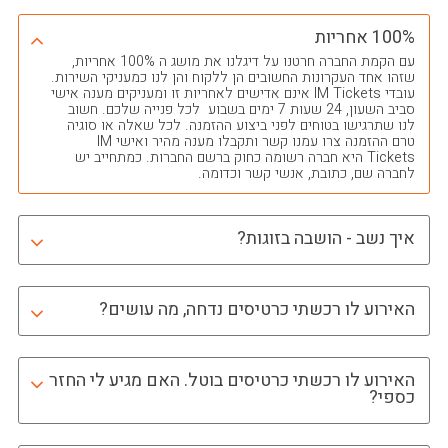
100% אחריות
עם הקמת החברה חרטנו על דיגלנו את מושג ה 100% אחריות,
שזהו אחד העקרונות החשובים הן ללקוח והן לנו כמעניקי השירות.
עובדי IM Tickets אינם אדישים לאחריות זו ומעניקים מענה אישי
סביב השעון, 24 שעות 7 ימים בשבוע לכל פנייה שלכם. חשוב
לנו שתרגישו בטוחים לפני ביצוע ההזמנה. לכל שאלה או סוגיה
טרם ההזמנה צרו עמנו קשר ותקבלו מענה מהיר ואישי IM
Tickets היא חברה רשומה כחוק ברשם החברות. כמתחייב יש
לחברה שם, כתובת, אנשי קשר וכדומה.
איך נשב - הושבה בזוגות?
האירוע לו רכשתי כרטיסים נדחה, מה עושים?
האירוע לו רכשתי כרטיסים בוטל. האם מגיע לי החזר
כספי?