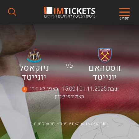
תפריט
VS
ווסטהאם
ניוקאסל
יונייטד
יונייטד
שבת 01.11.2025 | 15:00
תאריך לא סופי
i
האולימפי לונדון
עמוד הבית
ווסטהאם יונייטד – ניוקאסל יונייטד