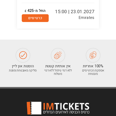
החל מ-425
8:45
23.01.2027 | 15:00
£
Emirates
כרטיסים
100% אחריות
אין אותיות קטנות
הזמנות און ליין
אספקת הכרטיסים
ללא דמי טיפול ללא דמי
סליקה מאובטחת ומוגנת
מובטחת
משלוח