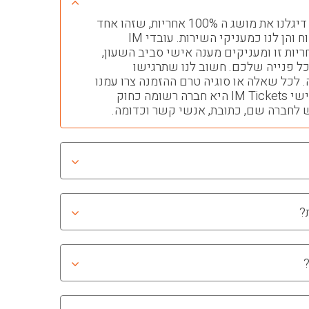
עם הקמת החברה חרטנו על דיגלנו את מושג ה 100% אחריות, שזהו אחד
העקרונות החשובים הן ללקוח והן לנו כמעניקי השירות. עובדי IM
 לאחריות זו ומעניקים מענה אישי סביב השעון,
בוע לכל פנייה שלכם. חשוב לנו שתרגישו
. לכל שאלה או סוגיה טרם ההזמנה צרו עמנו
קשר ותקבלו מענה מהיר ואישי IM Tickets היא חברה רשומה כחוק
 לחברה שם, כתובת, אנשי קשר וכדומה.
?