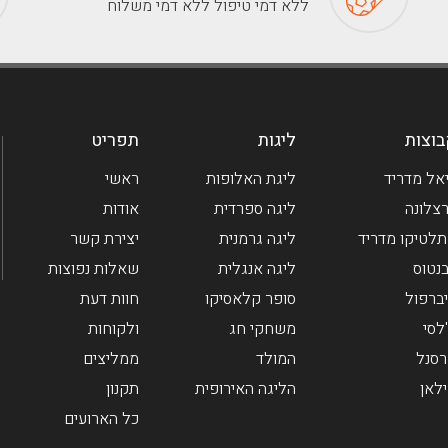
ללא דמי טיפול ללא דמי משלוח
וצות
ליגות
תפריט
אל מדריד
ליגת האלופות
ראשי
צלונה
ליגה ספרדית
אודות
לטיקו מדריד
ליגה גרמנית
יצירת קשר
בנטוס
ליגה אנגלית
שאלות נפוצות
ברפול
סופר קלאסיקו
חוות דעת
לסי
משחקי חג
ולקוחות
סנל
המולד
ממליצים
לאן
הליגה האירופית
תקנון
כל הארועים