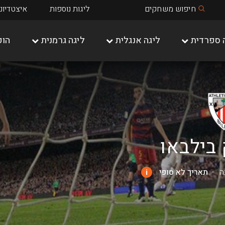
חיפוש משחקים
ליגות נוספות
איצטדיונ
 ספרדית
ליגה אנגלית
ליגה גרמנית
הופ
שאלקה 04
מיינץ 05
בילבאו
ה
תאריך לא סופי
i