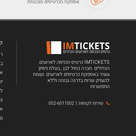
אספקת הכרטיסים מובטחת
קב
רי
IMTICKETS כרטיס הכניסה לארועים
בר
הגדולים. חברה כחול לבן , בעלת ניסיון
את
עשיר באספקת כרטיסים לארועים. נשמח
להעניק שרות בדרגה גבוהה וללא
יו
התפשרות
לי
צ'
שירות לקוחות
052-6011002
|
אר
מי