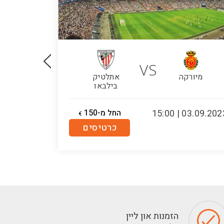
VS
מיורקה
אתלטיק
אתלט
בילבאו
בילב
03.09.2023 | 15:
החל מ-150
.08.2024 | 15:00
€
כרטיסים
הזמנות און ליין