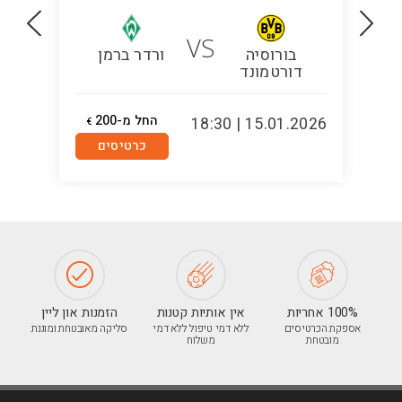
VS
בורוסיה
ורדר ברמן
דורטמונד
החל מ-200
5:00
15.01.2026 | 18:30
€
כרטיסים
100% אחריות
אין אותיות קטנות
הזמנות און ליין
אספקת הכרטיסים
ללא דמי טיפול ללא דמי
סליקה מאובטחת ומוגנת
מובטחת
משלוח