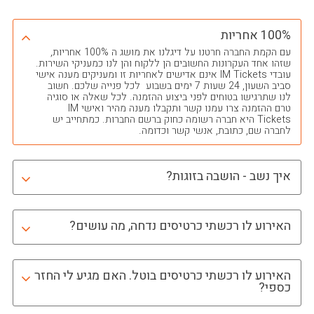
100% אחריות
עם הקמת החברה חרטנו על דיגלנו את מושג ה 100% אחריות,
שזהו אחד העקרונות החשובים הן ללקוח והן לנו כמעניקי השירות.
עובדי IM Tickets אינם אדישים לאחריות זו ומעניקים מענה אישי
סביב השעון, 24 שעות 7 ימים בשבוע לכל פנייה שלכם. חשוב
לנו שתרגישו בטוחים לפני ביצוע ההזמנה. לכל שאלה או סוגיה
טרם ההזמנה צרו עמנו קשר ותקבלו מענה מהיר ואישי IM
Tickets היא חברה רשומה כחוק ברשם החברות. כמתחייב יש
לחברה שם, כתובת, אנשי קשר וכדומה.
איך נשב - הושבה בזוגות?
האירוע לו רכשתי כרטיסים נדחה, מה עושים?
האירוע לו רכשתי כרטיסים בוטל. האם מגיע לי החזר
כספי?