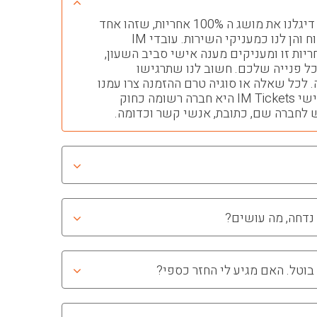
עם הקמת החברה חרטנו על דיגלנו את מושג ה 100% אחריות, שזהו אחד
העקרונות החשובים הן ללקוח והן לנו כמעניקי השירות. עובדי IM
 לאחריות זו ומעניקים מענה אישי סביב השעון,
בוע לכל פנייה שלכם. חשוב לנו שתרגישו
. לכל שאלה או סוגיה טרם ההזמנה צרו עמנו
קשר ותקבלו מענה מהיר ואישי IM Tickets היא חברה רשומה כחוק
 לחברה שם, כתובת, אנשי קשר וכדומה.
נדחה, מה עושים?
בוטל. האם מגיע לי החזר כספי?