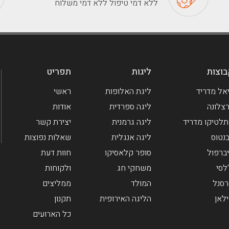
ללא דמי טיפול ללא דמי משלוח
וצות
ליגות
תפריט
אל מדריד
ליגת האלופות
ראשי
צלונה
ליגה ספרדית
אודות
לטיקו מדריד
ליגה גרמנית
יצירת קשר
בנטוס
ליגה אנגלית
שאלות נפוצות
ברפול
סופר קלאסיקו
חוות דעת
לסי
משחקי חג
ולקוחות
סנל
המולד
ממליצים
לאן
הליגה האירופית
תקנון
כל הארועים