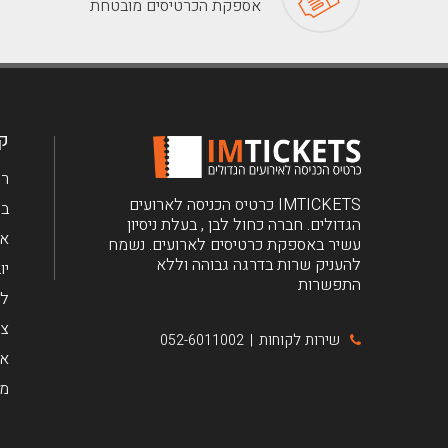
אספקת הכרטיסים מובטחת
קב
רי
IMTICKETS כרטיס הכניסה לארועים
בר
הגדולים. חברה כחול לבן , בעלת ניסיון
את
עשיר באספקת כרטיסים לארועים. נשמח
להעניק שרות בדרגה גבוהה וללא
יו
התפשרות
לי
צ'
שירות לקוחות
052-6011002
|
אר
מי