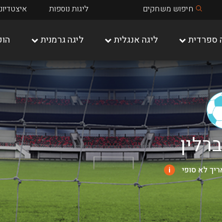
חיפוש משחקים
ליגות נוספות
איצטדיונ
 ספרדית
ליגה אנגלית
ליגה גרמנית
הופ
שאלקה 04
מיינץ 05
ברלין
יך לא סופי
i