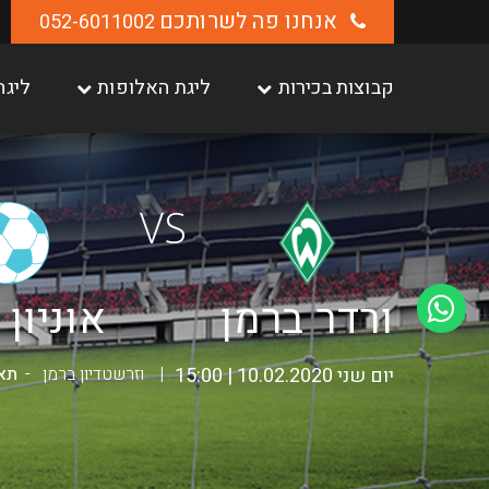
אנחנו פה לשרותכם
052-6011002
קבוצות בכירות
ליגת האלופות
ליגה
VS
ורדר ברמן
אוניון 
יום שני 10.02.2020 | 15:00
וזרשטדיון ברמן
תאר