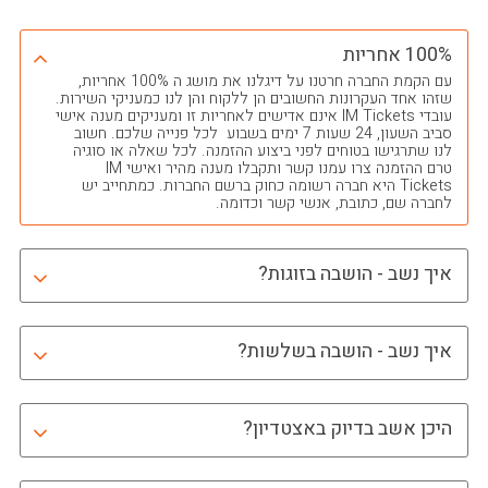
100% אחריות
עם הקמת החברה חרטנו על דיגלנו את מושג ה 100% אחריות,
שזהו אחד העקרונות החשובים הן ללקוח והן לנו כמעניקי השירות.
עובדי IM Tickets אינם אדישים לאחריות זו ומעניקים מענה אישי
סביב השעון, 24 שעות 7 ימים בשבוע לכל פנייה שלכם. חשוב
לנו שתרגישו בטוחים לפני ביצוע ההזמנה. לכל שאלה או סוגיה
טרם ההזמנה צרו עמנו קשר ותקבלו מענה מהיר ואישי IM
Tickets היא חברה רשומה כחוק ברשם החברות. כמתחייב יש
לחברה שם, כתובת, אנשי קשר וכדומה.
איך נשב - הושבה בזוגות?
איך נשב - הושבה בשלשות?
היכן אשב בדיוק באצטדיון?