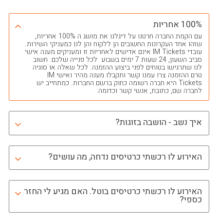
100% אחריות
עם הקמת החברה חרטנו על דיגלנו את מושג ה 100% אחריות,
שזהו אחד העקרונות החשובים הן ללקוח והן לנו כמעניקי השירות.
עובדי IM Tickets אינם אדישים לאחריות זו ומעניקים מענה אישי
סביב השעון, 24 שעות 7 ימים בשבוע לכל פנייה שלכם. חשוב
לנו שתרגישו בטוחים לפני ביצוע ההזמנה. לכל שאלה או סוגיה
טרם ההזמנה צרו עמנו קשר ותקבלו מענה מהיר ואישי IM
Tickets היא חברה רשומה כחוק ברשם החברות. כמתחייב יש
לחברה שם, כתובת, אנשי קשר וכדומה.
איך נשב - הושבה בזוגות?
האירוע לו רכשתי כרטיסים נדחה, מה עושים?
האירוע לו רכשתי כרטיסים בוטל. האם מגיע לי החזר
כספי?