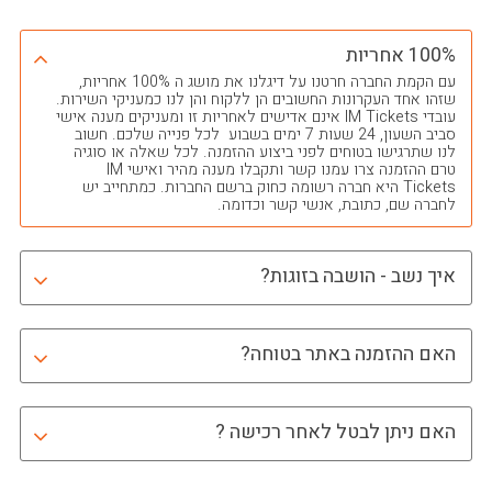
100% אחריות
עם הקמת החברה חרטנו על דיגלנו את מושג ה 100% אחריות,
שזהו אחד העקרונות החשובים הן ללקוח והן לנו כמעניקי השירות.
עובדי IM Tickets אינם אדישים לאחריות זו ומעניקים מענה אישי
סביב השעון, 24 שעות 7 ימים בשבוע לכל פנייה שלכם. חשוב
לנו שתרגישו בטוחים לפני ביצוע ההזמנה. לכל שאלה או סוגיה
טרם ההזמנה צרו עמנו קשר ותקבלו מענה מהיר ואישי IM
Tickets היא חברה רשומה כחוק ברשם החברות. כמתחייב יש
לחברה שם, כתובת, אנשי קשר וכדומה.
איך נשב - הושבה בזוגות?
האם ההזמנה באתר בטוחה?
האם ניתן לבטל לאחר רכישה ?