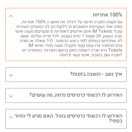
100% אחריות
עם הקמת החברה חרטנו על דיגלנו את מושג ה 100% אחריות,
שזהו אחד העקרונות החשובים הן ללקוח והן לנו כמעניקי השירות.
עובדי IM Tickets אינם אדישים לאחריות זו ומעניקים מענה אישי
סביב השעון, 24 שעות 7 ימים בשבוע לכל פנייה שלכם. חשוב
לנו שתרגישו בטוחים לפני ביצוע ההזמנה. לכל שאלה או סוגיה
טרם ההזמנה צרו עמנו קשר ותקבלו מענה מהיר ואישי IM
Tickets היא חברה רשומה כחוק ברשם החברות. כמתחייב יש
לחברה שם, כתובת, אנשי קשר וכדומה.
איך נשב - הושבה בזוגות?
האירוע לו רכשתי כרטיסים נדחה, מה עושים?
האירוע לו רכשתי כרטיסים בוטל. האם מגיע לי החזר
כספי?