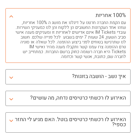
100% אחריות
עם הקמת החברה חרטנו על דיגלנו את מושג ה 100% אחריות,
שזהו אחד העקרונות החשובים הן ללקוח והן לנו כמעניקי השירות.
עובדי IM Tickets אינם אדישים לאחריות זו ומעניקים מענה אישי
סביב השעון, 24 שעות 7 ימים בשבוע לכל פנייה שלכם. חשוב
לנו שתרגישו בטוחים לפני ביצוע ההזמנה. לכל שאלה או סוגיה
טרם ההזמנה צרו עמנו קשר ותקבלו מענה מהיר ואישי IM
Tickets היא חברה רשומה כחוק ברשם החברות. כמתחייב יש
לחברה שם, כתובת, אנשי קשר וכדומה.
איך נשב - הושבה בזוגות?
האירוע לו רכשתי כרטיסים נדחה, מה עושים?
האירוע לו רכשתי כרטיסים בוטל. האם מגיע לי החזר
כספי?