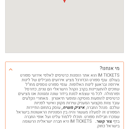
מי אנחנו?
IM TICKETS הוא אתר הזמנות כרטיסים לאלפי אירועי ספורט
בעולם. ענף ספורט הכדורגל מציע אירועים מובילים של ליגות
אירופה ובראשן ליגות האלופות. ענפי ספורט נוספים מחו"ל
שזוכים להתעניינות בקרב הקהל הישראלי הם טניס, כדורסל
ופורמולה. לכל מי שצמא למנת בידור שונה ומגוונת אנו מציעים
כרטיסים להופעות מוסיקה ומופעי תיאטרון . מאחורי הקלעים
עובד צוות מקצועי המעניק שירות מקוון ואישי לפניות
שלכם. מנהל החברה,
איציק משיח
,
עוסק בתחום התיירות
הספורט זה למעלה מעשור והיה בין הסנוניות הראשונות בישראל
שמכרו חבילות ספורט. תוכלו ללמוד עלינו ועל אופי החברה
בדף
צור קשר
.
IM TICKETS היא חברה ישראלית הרשומה
בישראל כחוק.