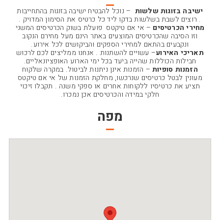
ישיבה בזוגות שלשות
– נוכל להבטיח ישיבה בזוגות בהתחייבות
. רוצים לשבת בשלשות בדקו ליד כל כרטיס את הסימון המדויק .
מחירי הכרטיסים
– אי אם טיקטס פועלת בשוק הכרטיסים המשני
וזו הסיבה שהכרטיסים המוצעים באתר הינם מעל מחירם הנקוב
ונקבעים בהתאם למחירי הספקים והביקושים לכל אירוע.
תאריכי האירוע
– עשויים להשתנות . אנחנו ממליצים לכם לרכוש
חבילות הכוללות שהייה ביעד בכל ימי הארוע האופציונאליים.
הזמנות סופיות
– הזמנות אינן ניתנות לביטול. במקרה שלקוח
מעונין לבטל כרטיסים שנרכשו, מחלקת הזמנות של אי אם טיקטס
תציע את כרטיסיו ללקוחות אחרים או ספקי משנה . תקבלו זיכוי
חלקי במידה והכרטיסים אכן נמכרו.
מפה