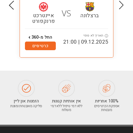
VS
ברצלונה
איינטרכט
פרנקפורט
תאריך לא סופי
ת
i
i
החל מ-360
€
1:00
09.12.2025 | 21:00
כרטיסים
100% אחריות
אין אותיות קטנות
הזמנות און ליין
אספקת הכרטיסים
ללא דמי טיפול ללא דמי
סליקה מאובטחת ומוגנת
מובטחת
משלוח