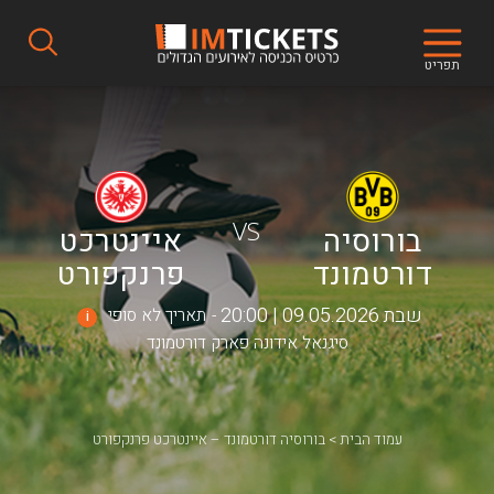
תפריט
VS
בורוסיה
איינטרכט
דורטמונד
פרנקפורט
שבת 09.05.2026 | 20:00
תאריך לא סופי
i
סיגנאל אידונה פארק דורטמונד
עמוד הבית
בורוסיה דורטמונד – איינטרכט פרנקפורט