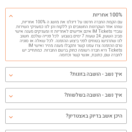
100% אחריות
עם הקמת החברה חרטנו על דיגלנו את מושג ה 100% אחריות,
שזהו אחד העקרונות החשובים הן ללקוח והן לנו כמעניקי השירות.
עובדי IM Tickets אינם אדישים לאחריות זו ומעניקים מענה אישי
סביב השעון, 24 שעות 7 ימים בשבוע לכל פנייה שלכם. חשוב
לנו שתרגישו בטוחים לפני ביצוע ההזמנה. לכל שאלה או סוגיה
טרם ההזמנה צרו עמנו קשר ותקבלו מענה מהיר ואישי IM
Tickets היא חברה רשומה כחוק ברשם החברות. כמתחייב יש
לחברה שם, כתובת, אנשי קשר וכדומה.
איך נשב - הושבה בזוגות?
איך נשב - הושבה בשלשות?
היכן אשב בדיוק באצטדיון?