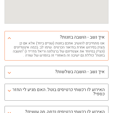
איך נשב - הושבה בזוגות?
אנו מתחייבים להושיב אתכם בזוגות (שניים ביחד) אלא אם כן
מצוין בפירוש אחרת בתיאור הכרטיס. שימו לב: בכמה איצטדיונים
(ונציין במיוחד את אצטדיונם של ברצלונה וריאל מדריד ו) "הושבה
בזוגות" כוללת גם ישיבה זה מאחורי זה בהפרש של שורה .
איך נשב - הושבה בשלשות?
האירוע לו רכשתי כרטיסים בוטל. האם מגיע לי החזר
כספי?
האירוע לו רכשתי כרטיסים נדחה, מה עושים?