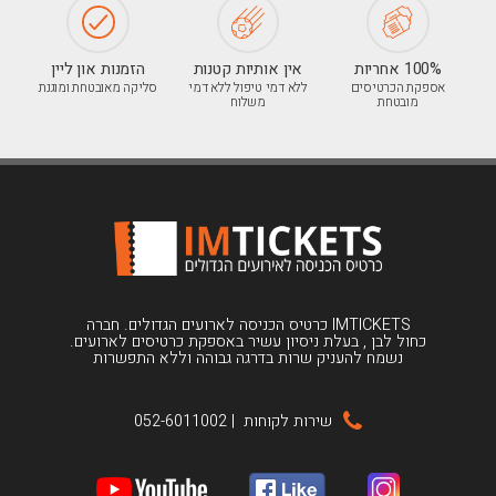
100% אחריות
אין אותיות קטנות
הזמנות און ליין
אספקת הכרטיסים
ללא דמי טיפול ללא דמי
סליקה מאובטחת ומוגנת
מובטחת
משלוח
IMTICKETS כרטיס הכניסה לארועים הגדולים. חברה
כחול לבן , בעלת ניסיון עשיר באספקת כרטיסים לארועים.
נשמח להעניק שרות בדרגה גבוהה וללא התפשרות
שירות לקוחות
|
052-6011002