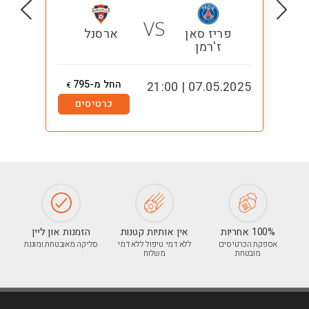
VS
פריז סאן
ארסנל
ז'רמן
החל מ-795
1:00
07.05.2025 | 21:00
€
כרטיסים
100% אחריות
אין אותיות קטנות
הזמנות און ליין
אספקת הכרטיסים
ללא דמי טיפול ללא דמי
סליקה מאובטחת ומוגנת
מובטחת
משלוח