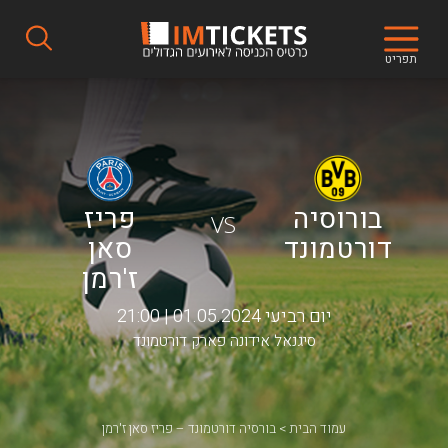
תפריט
בורוסיה
פריז
VS
דורטמונד
סאן
ז'רמן
יום רביעי 01.05.2024 | 21:00
סיגנאל אידונה פארק דורטמונד
עמוד הבית
בורסיה דורטמונד – פריז סאן ז'רמן