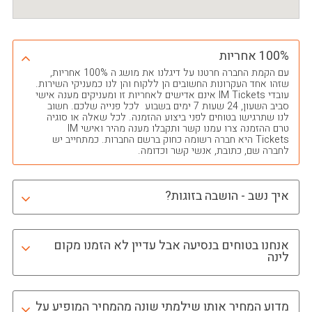
100% אחריות
עם הקמת החברה חרטנו על דיגלנו את מושג ה 100% אחריות,
שזהו אחד העקרונות החשובים הן ללקוח והן לנו כמעניקי השירות.
עובדי IM Tickets אינם אדישים לאחריות זו ומעניקים מענה אישי
סביב השעון, 24 שעות 7 ימים בשבוע לכל פנייה שלכם. חשוב
לנו שתרגישו בטוחים לפני ביצוע ההזמנה. לכל שאלה או סוגיה
טרם ההזמנה צרו עמנו קשר ותקבלו מענה מהיר ואישי IM
Tickets היא חברה רשומה כחוק ברשם החברות. כמתחייב יש
לחברה שם, כתובת, אנשי קשר וכדומה.
איך נשב - הושבה בזוגות?
אנחנו בטוחים בנסיעה אבל עדיין לא הזמנו מקום
לינה
מדוע המחיר אותו שילמתי שונה מהמחיר המופיע על