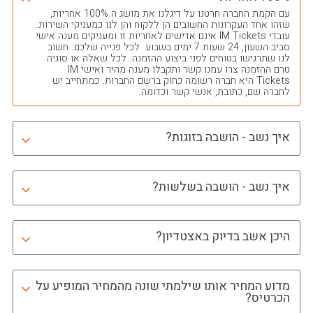
עם הקמת החברה חרטנו על דיגלנו את מושג ה 100% אחריות,
שזהו אחד העקרונות החשובים הן ללקוח והן לנו כמעניקי השירות.
עובדי IM Tickets אינם אדישים לאחריות זו ומעניקים מענה אישי
סביב השעון, 24 שעות 7 ימים בשבוע לכל פנייה שלכם. חשוב
לנו שתרגישו בטוחים לפני ביצוע ההזמנה. לכל שאלה או סוגיה
טרם ההזמנה צרו עמנו קשר ותקבלו מענה מהיר ואישי IM
Tickets היא חברה רשומה כחוק ברשם החברות. כמתחייב יש
לחברה שם, כתובת, אנשי קשר וכדומה.
איך נשב - הושבה בזוגות?
איך נשב - הושבה בשלשות?
היכן אשב בדיוק באצטדיון?
מדוע המחיר אותו שילמתי שונה מהמחיר המופיע על
הכרטיס?