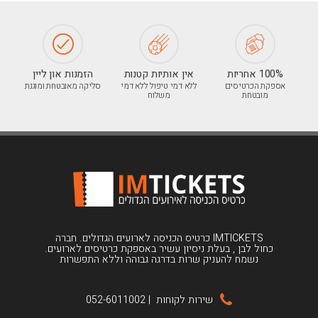
100% אחריות
אין אותיות קטנות
הזמנות און ליין
אספקת הכרטיסים
ללא דמי טיפול ללא דמי
סליקה מאובטחת ומוגנת
מובטחת
משלוח
IMTICKETS כרטיס הכניסה לארועים הגדולים. חברה
כחול לבן , בעלת ניסיון עשיר באספקת כרטיסים לארועים.
נשמח להעניק שרות בדרגה גבוהה וללא התפשרות
שירות לקוחות
|
052-6011002