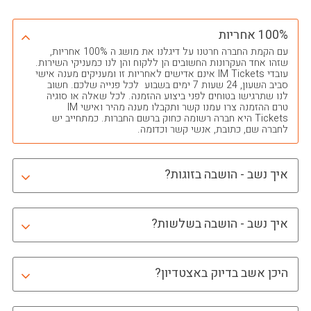
100% אחריות
עם הקמת החברה חרטנו על דיגלנו את מושג ה 100% אחריות,
שזהו אחד העקרונות החשובים הן ללקוח והן לנו כמעניקי השירות.
עובדי IM Tickets אינם אדישים לאחריות זו ומעניקים מענה אישי
סביב השעון, 24 שעות 7 ימים בשבוע לכל פנייה שלכם. חשוב
לנו שתרגישו בטוחים לפני ביצוע ההזמנה. לכל שאלה או סוגיה
טרם ההזמנה צרו עמנו קשר ותקבלו מענה מהיר ואישי IM
Tickets היא חברה רשומה כחוק ברשם החברות. כמתחייב יש
לחברה שם, כתובת, אנשי קשר וכדומה.
איך נשב - הושבה בזוגות?
איך נשב - הושבה בשלשות?
היכן אשב בדיוק באצטדיון?