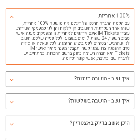
100% אחריות
עם הקמת החברה חרטנו על דיגלנו את מושג ה 100% אחריות,
שזהו אחד העקרונות החשובים הן ללקוח והן לנו כמעניקי השירות.
עובדי IM Tickets אינם אדישים לאחריות זו ומעניקים מענה אישי
סביב השעון, 24 שעות 7 ימים בשבוע לכל פנייה שלכם. חשוב
לנו שתרגישו בטוחים לפני ביצוע ההזמנה. לכל שאלה או סוגיה
טרם ההזמנה צרו עמנו קשר ותקבלו מענה מהיר ואישי IM
Tickets היא חברה רשומה כחוק ברשם החברות. כמתחייב יש
לחברה שם, כתובת, אנשי קשר וכדומה.
איך נשב - הושבה בזוגות?
איך נשב - הושבה בשלשות?
היכן אשב בדיוק באצטדיון?