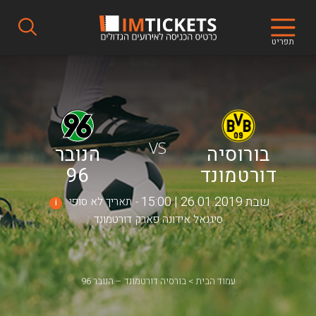
תפריט
VS
בורוסיה
הנובר
דורטמונד
96
שבת 26.01.2019 | 15:00
תאריך לא סופי
i
סיגנאל אידונה פארק דורטמונד
עמוד הבית
בורסיה דורטמונד – הנובר 96