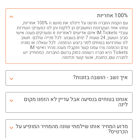
100% אחריות
עם הקמת החברה חרטנו על דיגלנו את מושג ה 100% אחריות,
שזהו אחד העקרונות החשובים הן ללקוח והן לנו כמעניקי השירות.
עובדי IM Tickets אינם אדישים לאחריות זו ומעניקים מענה אישי
סביב השעון, 24 שעות 7 ימים בשבוע לכל פנייה שלכם. חשוב
לנו שתרגישו בטוחים לפני ביצוע ההזמנה. לכל שאלה או סוגיה
טרם ההזמנה צרו עמנו קשר ותקבלו מענה מהיר ואישי IM
Tickets היא חברה רשומה כחוק ברשם החברות. כמתחייב יש
לחברה שם, כתובת, אנשי קשר וכדומה.
איך נשב - הושבה בזוגות?
אנחנו בטוחים בנסיעה אבל עדיין לא הזמנו מקום
לינה
מדוע המחיר אותו שילמתי שונה מהמחיר המופיע על
הכרטיס?