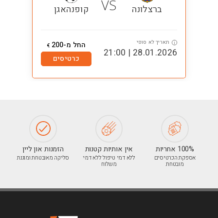
VS
ברצלונה
קופנהאגן
תאריך לא סופי
ת
i
i
החל מ-200
€
1:00
28.01.2026 | 21:00
כרטיסים
100% אחריות
אין אותיות קטנות
הזמנות און ליין
אספקת הכרטיסים
ללא דמי טיפול ללא דמי
סליקה מאובטחת ומוגנת
מובטחת
משלוח