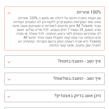
100% אחריות
עם הקמת החברה חרטנו על דיגלנו את מושג ה 100% אחריות,
שזהו אחד העקרונות החשובים הן ללקוח והן לנו כמעניקי השירות.
עובדי IM Tickets אינם אדישים לאחריות זו ומעניקים מענה אישי
סביב השעון, 24 שעות 7 ימים בשבוע לכל פנייה שלכם. חשוב
לנו שתרגישו בטוחים לפני ביצוע ההזמנה. לכל שאלה או סוגיה
טרם ההזמנה צרו עמנו קשר ותקבלו מענה מהיר ואישי IM
Tickets היא חברה רשומה כחוק ברשם החברות. כמתחייב יש
לחברה שם, כתובת, אנשי קשר וכדומה.
איך נשב - הושבה בזוגות?
איך נשב - הושבה בשלשות?
היכן אשב בדיוק באצטדיון?