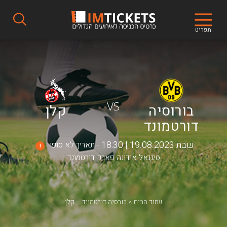
תפריט
VS
בורוסיה
קלן
דורטמונד
שבת 19.08.2023 | 18:30
תאריך לא סופי
i
סיגנאל אידונה פארק דורטמונד
עמוד הבית
בורסיה דורטמונד – קלן