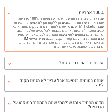
100% אחריות
עם הקמת החברה חרטנו על דיגלנו את מושג ה 100% אחריות,
שזהו אחד העקרונות החשובים הן ללקוח והן לנו כמעניקי השירות.
עובדי IM Tickets אינם אדישים לאחריות זו ומעניקים מענה אישי
סביב השעון, 24 שעות 7 ימים בשבוע לכל פנייה שלכם. חשוב
לנו שתרגישו בטוחים לפני ביצוע ההזמנה. לכל שאלה או סוגיה
טרם ההזמנה צרו עמנו קשר ותקבלו מענה מהיר ואישי IM
Tickets היא חברה רשומה כחוק ברשם החברות. כמתחייב יש
לחברה שם, כתובת, אנשי קשר וכדומה.
איך נשב - הושבה בזוגות?
אנחנו בטוחים בנסיעה אבל עדיין לא הזמנו מקום
לינה
מדוע המחיר אותו שילמתי שונה מהמחיר המופיע על
הכרטיס?